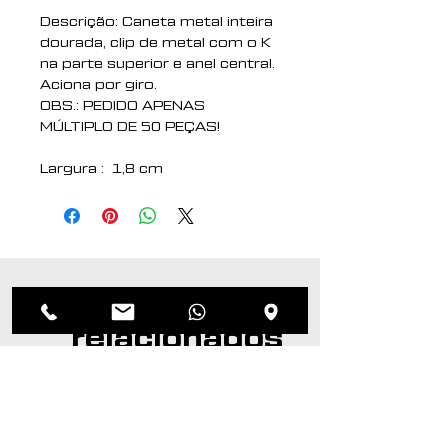
Descrição: Caneta metal inteira
dourada, clip de metal com o K
na parte superior e anel central.
Aciona por giro.
OBS.: PEDIDO APENAS
MÚLTIPLO DE 50 PEÇAS!
Largura : 1,8 cm
Comprimento : 13,6 cm
Medidas aproximadas para
gravação (CxL): 4 cm x 0,7 cm
Peso aproximado (g): 18
Produtos
relacionados