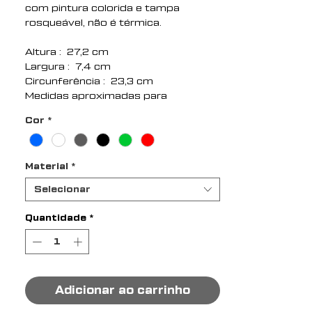
com pintura colorida e tampa
rosqueável, não é térmica.
Altura : 27,2 cm
Largura : 7,4 cm
Circunferência : 23,3 cm
Medidas aproximadas para
gravação (CxL): 6 cm x 10 cm
Cor
*
Peso aproximado (g): 218
Material
*
Selecionar
Quantidade
*
Adicionar ao carrinho