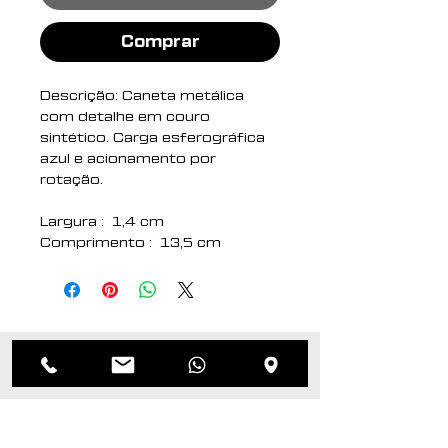
Comprar
Descrição: Caneta metálica
com detalhe em couro
sintético. Carga esferográfica
azul e acionamento por
rotação.
Largura : 1,4 cm
Comprimento : 13,5 cm
Medidas aproximadas para
gravação (CxL): 0,7 cm x 4 cm
Peso aproximado (g): 20
Produtos
relacionados