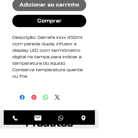
Adicionar ao carrinho
Comprar
Descrição: Garrafa inox 450ml
com parede dupla, infusor e
display LED com termômetro
digital na tampa para indicar a
temperatura do líquido.
Conserva temperatura quente
ou fria.
Altura : 22,7 cm
Largura : 6,5 cm
Circunferência : 20,4 cm
Medidas aproximadas para
gravação (CxL): 18 cm x 7 cm
Produtos
Peso aproximado (g): 277
relacionados