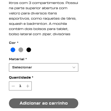
litros com 3 compartimentos. Possui
na parte superior abertura com
velcro para diversos itens
esportivos, como raquetes de tênis,
squash e badminton. A mochila
contém dois bolsos para tablet,
bolso lateral com zíper, divisórias
internas para acessórios, alça
Cor
*
ajustável, área costal com
revestimento espumado e suporte
externo USB.
Material
*
Altura : 38 cm
Selecionar
Largura : 24 cm
Profundidade : 18 cm
Quantidade
*
Medidas aproximadas para
gravação (CxL): 5 cm x 8,5 cm
Peso aproximado (g): 550
Adicionar ao carrinho