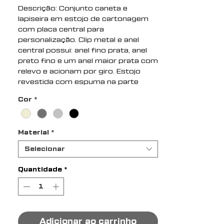
Descrição: Conjunto caneta e
lapiseira em estojo de cartonagem
com placa central para
personalização. Clip metal e anel
central possui: anel fino prata, anel
preto fino e um anel maior prata com
relevo e acionam por giro. Estojo
revestida com espuma na parte
interna.
Cor
*
Largura : 6,5 cm
Comprimento : 18 cm
Material
*
Medidas aproximadas para
gravação (CxL): Caneta/Lapiseira 3,7
Selecionar
cm x 1,2 cm – Estojo 4,1 cm x 1,6
cm
Quantidade
*
Tamanho total aproximado (CxL):
Caneta/Lapiseira 14 cm x 1,6 cm
Peso aproximado (g): 130
Adicionar ao carrinho