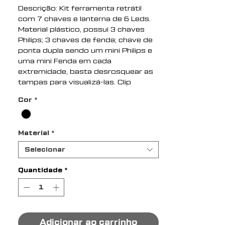
Descrição: Kit ferramenta retrátil
com 7 chaves e lanterna de 6 Leds.
Material plástico, possui 3 chaves
Philips; 3 chaves de fenda; chave de
ponta dupla sendo um mini Philips e
uma mini Fenda em cada
extremidade, basta desrosquear as
tampas para visualizá-las. Clip
vermelho com setas explicativas
Cor
*
para abertura do compartimento de
pilhas, pressione a localização da
seta superior e empurre ao mesmo
Material
*
tempo a parte inferior para remoção,
necessita de 3 pilhas AAA(não
Selecionar
acompanha).
Quantidade
*
Altura : 12,1 cm
Largura : 4,1 cm
Medidas aproximadas para
gravação (CxL): 1,4 cm x 4,8 cm
Peso aproximado (g): 172
Adicionar ao carrinho