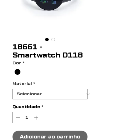
18661 -
Smartwatch D118
Cor
*
Material
*
Quantidade
*
Adicionar ao carrinho