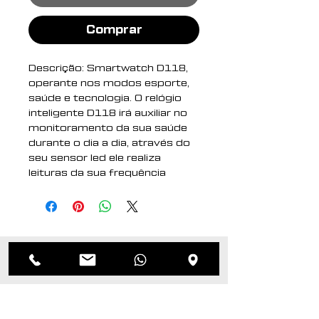
Comprar
Descrição: Smartwatch D118,
operante nos modos esporte,
saúde e tecnologia. O relógio
inteligente D118 irá auxiliar no
monitoramento da sua saúde
durante o dia a dia, através do
seu sensor led ele realiza
leituras da sua frequência
cardíaca, pressão arterial,
oxigenação sanguínea e
através do app, irá monitorar a
qualidade das suas horas de
sono. Além da função
Produtos
pedômetro que realiza o cálculo
de passos, quilometragem
relacionados
percorrida e calorias perdidas
durante o processo, no modo