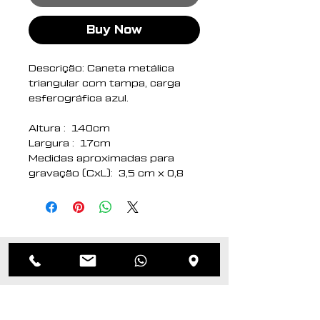
Buy Now
Descrição: Caneta metálica
triangular com tampa, carga
esferográfica azul.
Altura : 140cm
Largura : 17cm
Medidas aproximadas para
gravação (CxL): 3,5 cm x 0,8
cm
Tamanho total
aproximado (CxL): 14 cm x 1,7
cm
Peso aproximado (g): 27
Related
Products