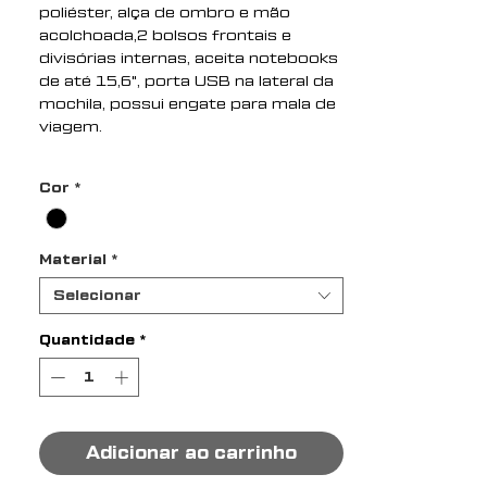
poliéster, alça de ombro e mão
acolchoada,2 bolsos frontais e
divisórias internas, aceita notebooks
de até 15,6", porta USB na lateral da
mochila, possui engate para mala de
viagem.
Dimensão do Produto:47x37x9cm
Cor
*
Peso do Produto:0,808kg
Material
*
Selecionar
Quantidade
*
Adicionar ao carrinho